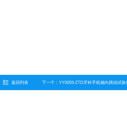
返回列表
下一个：
YY0059-ZTD牙科手机轴向跳动试验