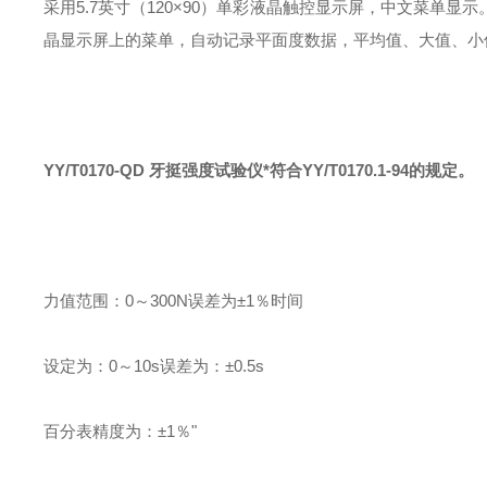
采用5.7英寸（120×90）单彩液晶触控显示屏，中文菜单
晶显示屏上的菜单，自动记录平面度数据，平均值、大值、小
YY/T0170-QD 牙挺强度试验仪
*符合YY/T0170.1-94的规定。
力值范围：0～300N误差为±1％时间
设定为：0～10s误差为：±0.5s
百分表精度为：±1％"