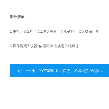
部分清单
：
1.主机一台2.打印纸1卷3.夹具一套4.砝码一套5.质保一年
6.操作说明7.仪器*依国家标准规定升级服务
上一个：
YY/T0281-KLL 口腔手术器械扭力试验仪厂家