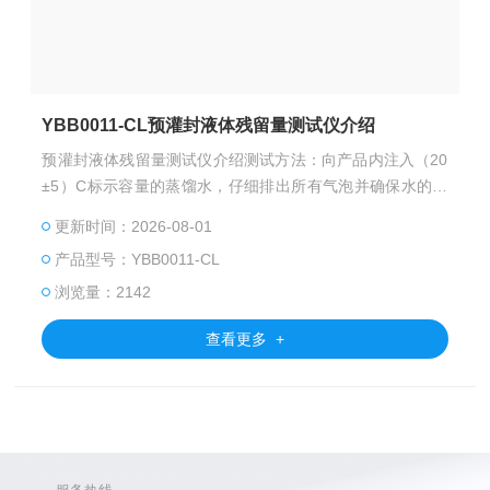
YBB0011-CL预灌封液体残留量测试仪介绍
预灌封液体残留量测试仪介绍测试方法：向产品内注入（20
±5）C标示容量的蒸馏水，仔细排出所有气泡并确保水的半
月形水平面与锥头腔末端齐平，装在仪器上，启动试验程
更新时间：2026-08-01
序，自动压下推杆排出水，自动称量，自动计算，自动判别
产品型号：YBB0011-CL
产品合格与否。公称容量：1ml～60m、任意选择。
浏览量：2142
查看更多 +