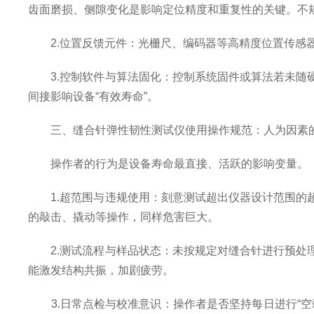
齿面磨损、侧隙变化是影响定位精度和重复性的关键。不
2.位置反馈元件：光栅尺、编码器等高精度位置传感器
3.控制软件与算法固化：控制系统固件或算法若未随硬
间接影响设备“有效寿命”。
三、缝合针弹性韧性测试仪使用操作规范：人为因素
操作者的行为是设备寿命最直接、活跃的影响变量。
1.超范围与违规使用：刻意测试超出仪器设计范围的超
的敲击、撬动等操作，同样危害巨大。
2.测试流程与样品状态：未按规定对缝合针进行预处理
能激发结构共振，加剧疲劳。
3.日常点检与校准意识：操作者是否坚持每日进行“空