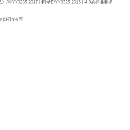
与YY0285-2017中附录E/YY0325-2016中4.8的标准要求。
自动循环恒液面