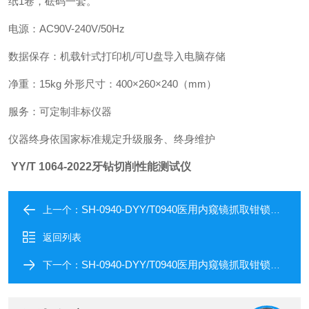
纸1卷，砝码一套。
电源：AC90V-240V/50Hz
数据保存：机载针式打印机/可U盘导入电脑存储
净重：15kg 外形尺寸：400×260×240（mm）
服务：可定制非标仪器
仪器终身依国家标准规定升级服务、终身维护
YY/T 1064-2022牙钻切削性能测试仪
SH-0940-DYY/T0940医用内窥镜抓取钳锁合啮合力试验仪
上一个：
返回列表
SH-0940-DYY/T0940医用内窥镜抓取钳锁合啮合力测试仪
下一个：