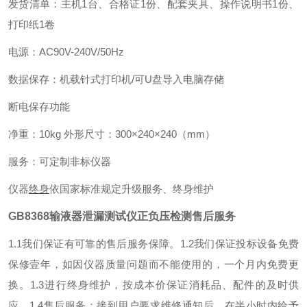
发货清单：主机1台、合格证1份、配套夹具、操作说明书1份、
打印纸1卷
电源：AC90V-240V/50Hz
数据保存：机载针式打印机/可U盘导入电脑存储
断电保存功能
净重：10kg 外形尺寸：300×240×240（mm）
服务：可定制非标仪器
仪器
终身
依国家标准规定升级服务、终身维护
GB8368输液器泄漏测试仪正负压检测
售后服务
1.1我们保证有可靠的售后服务保障。
1.2我们保证投标设备免费
保修壹年，如因仪器质量问题而不能使用的，一个月内免费更
换。
1.3进行终身维护，按成本价保证消耗品、配件的及时供
应。
1.4售后服务：接到用户要求维修通知后，在半小时内给予