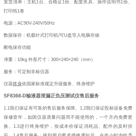
发货清单：主机1台、合格证1份、配套夹具、操作说明书1份、
打印纸1卷
电源：AC90V-240V/50Hz
数据保存：机载针式打印机/可U盘导入电脑存储
断电保存功能
净重：10kg 外形尺寸：300×240×240（mm）
服务：可定制非标仪器
仪器
终身
依国家标准规定升级服务、终身维护
SF8368-D输液器泄漏正负压测试仪
售后服务
1.1我们保证有可靠的售后服务保障。
1.2我们保证投标设备免费
保修壹年，如因仪器质量问题而不能使用的，一个月内免费更
换。
1.3进行终身维护，按成本价保证消耗品、配件的及时供
应。
1.4售后服务：接到用户要求维修通知后，在半小时内给予