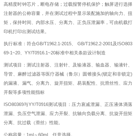
高精度时钟芯片，断电存储；过载报警停机保护；触屏进行选择
注射器的公称容量，并在测试过程中显示装配施加的轴向力、扭
矩，保持时间、内部水压、分离力、正负压泄漏率，可由机载打
印机打印出测试结果。
执行标准：符合GB/T1962.1-2015、 GB/T1962.2-2001及ISO803
69-1~20、YY/T0916.1~20标准中相关条款设计制造
测试项目：测试注射器、注射针、及输液器、输血器、输液针、
导管、麻醉过滤器等医疗器械（鲁尔）圆锥接头(锁定和非锁定)
的漏液、漏气、分离力、旋开扭矩、易装配性、抗滑丝性、应力
开裂等多项性能指标
ISO80369与YY/T0916测试项目：压力衰减泄漏、正压液体滴落
泄漏、负压空气泄漏、应力开裂、抗轴向负载分离、抗旋开扭矩
分离、抗过载（滑丝）性能。
公称容量：1ml～60ml、任意选择。