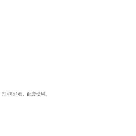
；
、打印纸1卷、配套砝码。