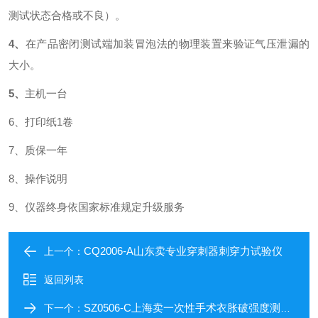
测试状态合格或不良）。
4
、
在产品密闭测试端加装冒泡法的物理装置来验证气压泄漏的
大小。
5
、
主机一台
6、打印纸1卷
7、质保一年
8、操作说明
9、仪器终身
依国家标准规定升级服务
CQ2006-A山东卖专业穿刺器刺穿力试验仪
上一个：
返回列表
SZ0506-C上海卖一次性手术衣胀破强度测试仪
下一个：