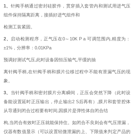
1
、
针阀手柄通过密封硅胶件，贯穿插入套管内和测试用进气压
组件保持隔离距离，接插好进气组件和
检测工装紧固。
2
、
启动检测程序，正气压在0～10K P a 可调范围内,精度为：
±1%，分辨率：0.01KPa
预调好测试气压,此时设备因恒压输气,平缓的抽
离针阀手柄,在针
阀手柄和膜片
位移过程中不能有泄漏气压的现
象。
3
、
当针阀手柄和密封膜片分离瞬间，正压会突然下降（此时设
备能设置延时正压输出，停止输出2 S后再有）,膜片和套管腔体
从导通到闭合过程要有时间,因膜片是弹性体自闭合结
构,当闭合有效时正压就能保持住。如闭合不良则会有气压泄漏，
仪器有数值显示（可以设置轻微泄漏的上、下限值来判定产品的