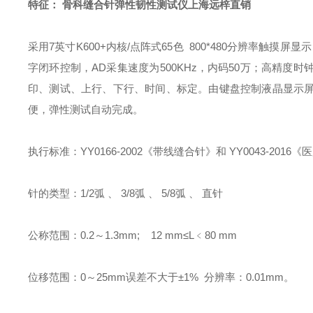
特征： 骨科
缝合针弹性韧性测试仪上海远梓直销
采用7英寸K600+内核/点阵式65色 800*480分辨率触
字闭环控制，AD采集速度为500KHz，内码50万；高精
印、测试、上行、下行、时间、标定。由键盘
控制液晶显示
便，弹性测试自动完成。
执行标准：YY0166-2002《带线缝合针》和 YY0043-20
针的类型：1/2弧 、 3/8弧 、 5/8弧 、 直针
公称范围：0.2～1.3mm; 12 mm≤L﹤80 mm
位移范围：0～25mm误差不大于±1% 分辨率：0.01mm。