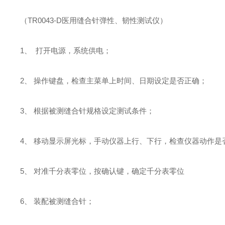
（TR0043-D医用缝合针弹性、韧性测试仪）
1、 打开电源，系统供电；
2、 操作键盘，检查主菜单上时间、日期设定是否正确；
3、 根据被测缝合针规格设定测试条件；
4、 移动显示屏光标，手动仪器上行、下行，检查仪器动作是
5、 对准千分表零位，按确认键，确定千分表零位
6、 装配被测缝合针；