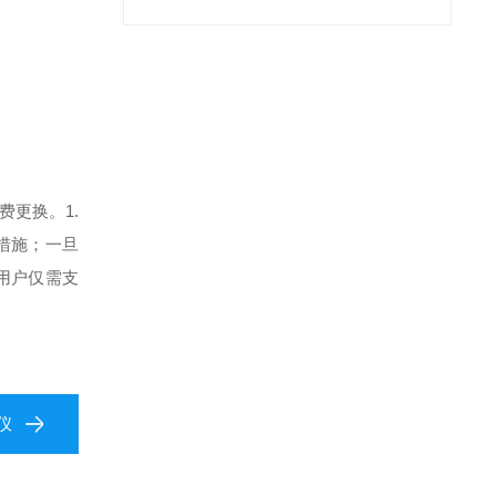
免费更换。
1.
措施；一旦
用户仅需支
仪