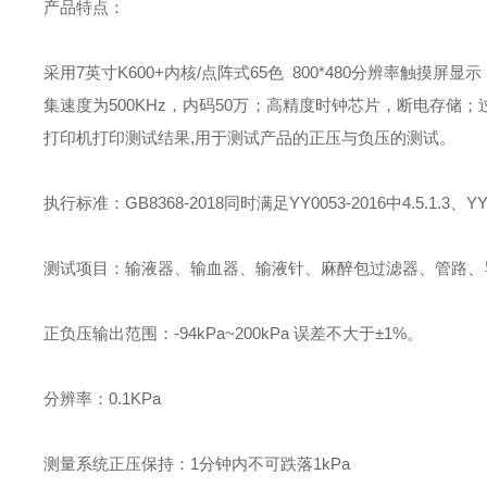
产品特点：
采用7英寸K600+内核/点阵式65色 800*480分辨率触摸
集速度为500KHz，内码50万；高精度时钟芯片，断电存
打印机打印测试结果,用于测试产品的正压与负压的测试。
执行标准：GB8368-2018同时满足YY0053-2016中4.5.1.3、YY02
测试项目：输液器、输血器、输液针、麻醉包过滤器、管路、
正负压输出范围：-94kPa~200kPa 误差不大于±1%。
分辨率：0.1KPa
测量系统正压保持：1分钟内不可跌落1kPa