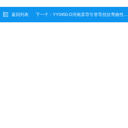
返回列表
下一个：
YY0450-D河南卖导引管导丝抗弯曲性能测试仪公司