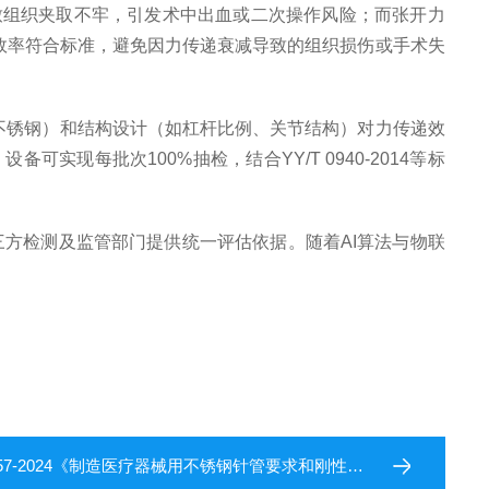
致组织夹取不牢，引发术中出血或二次操作风险；而张开力
递效率符合标准，避免因力传递衰减导致的组织损伤或手术失
不锈钢）和结构设计（如杠杆比例、关节结构）对力传递效
现每批次100%抽检，结合YY/T 0940-2014等标
方检测及监管部门提供统一评估依据。随着AI算法与物联
457-2024《制造医疗器械用不锈钢针管要求和刚性韧性试验方法》