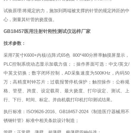
试验原理:将规定的力，施加到两端被支撑的针管的规定跨距的中
心，测量其针管的挠度值。
GB18457医用注射针刚性测试仪远梓厂家
技术参数：
采用7英寸K600+内核/点阵式65色 800*480分辨率触摸屏显示，
PLC控制系统动态显示加载力值；；操作界面可选：中文/英文/
中英文切换；数字闭环控制，AD采集速度为500KHz，内码50
万；高精度时钟芯片；过载报警停机保护；触控操作：公称规
格、管壁、跨度、设定载荷、最大挠度、打印设定、测试、上
行、下行、时间、标定。并由机载打印机打印测试结果。
执行标准：ISO9626-2016、GB18457-2024《制造医疗器械用不
锈钢针管》标准中相关条款设计制造；
管壁：正常壁、薄壁、超薄壁、极薄壁四种任选；