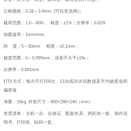
公称规格：0.18～3.4mm (可任意选择);;
载荷范围：1.0～60N， 精度：±1%；分辨率：0.01N
加载速率：1mm/min;
跨 度：5～50mm 精度：±0.1mm；
挠度范围：0～0.999mm，误差不大于±1‰；
分辨率：0.001mm
打印方式：每次可打印8次、13次或20次试数据及平均挠度值和
偏差值
净重：15kg 外形尺寸：400×290×240（mm）
发货清单：主机一台、合格证、配套夹具、跨距块一套、操作说
明书、打印纸、砝码一套。