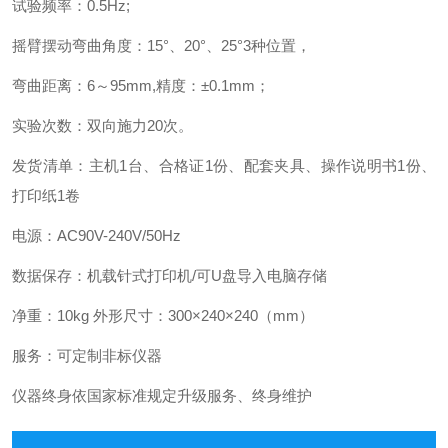
试验频率：0.5Hz;
摇臂摆动弯曲角度：15°、20°、25°3种位置，
弯曲距离：6～95mm,精度：±0.1mm；
实验次数：双向施力20次。
发货清单：主机1台、合格证1份、配套夹具、操作说明书1份、
打印纸1卷
电源：AC90V-240V/50Hz
数据保存：机载针式打印机/可U盘导入电脑存储
净重：10kg 外形尺寸：300×240×240（mm）
服务：可定制非标仪器
仪器终身依国家标准规定升级服务、终身维护