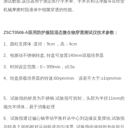
测试数据,该仪器用于测定医疗手术单、手术衣和洁净服等在经受
机械摩擦时阻液体中细菌穿透的性能。
ZSCT0506-A
医用防护服阻湿态微生物穿透测试仪
技术参数：
1、圆柱支撑体 :直径：9cm ，高：4cm
2、电驱动不锈钢转盘, 转盘可放置140mm琼脂培养皿
3、时间设定范围：0～999min，±0.5s
4、转盘搭载培养皿的转速:60rpm/min 误差不大于:±1rpm/min
5、试验指的材质为不锈钢,试验指可拆卸，头部为半径11mm的
抛光半球体，易于消毒处理
6、试验指通过偏心轴带动平衡杆从中心到边缘反复摆动,试验指
与转盘之间的相对运动轨迹均匀连贯, 试验指由旋转的外向轮引