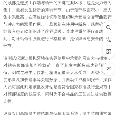
的颈部是连接工作端与柄部的关键过渡区域，也是受力最为
集中、最易发生折断的薄弱环节。由于颈部截面积小、应力
集中系数高，在高速旋转切削硬组织时承受着交变弯曲载荷
与冲击力的双重作用。一旦颈部在使用中断裂，残留碎片可
能嵌入患者软组织甚至误吞误吸，造成严重的医疗事故。因
此，对牙钻颈部强度进行严格检测，是保障医患安全
的重要
环节。
该测试仪通过模拟牙钻在实际使用中承受的弯曲力与扭矩，
对钻头颈部施加可控载荷，直至其发生断裂或达到预设力
值。测试过程中，仪器可精确记录最大承受力、断裂位置、
变形量及加载速率等关键数据，并自动生成检测报告。操作
人员可据此判定该批次牙钻是否符合国家标准及行业规范中
对颈部强度的
低
要求，同时为不合格品的工艺改进提供数据
支撑。
设备采用高精度力传感器与位移采集系统，测力范围通常覆